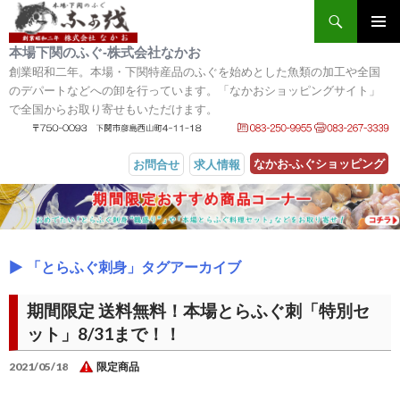
検索
メインメ
本場下関のふぐ‐株式会社なかお
ニュー
創業昭和二年。本場・下関特産品のふぐを始めとした魚類の加工や全国
のデパートなどへの卸を行っています。「なかおショッピングサイト」
で全国からお取り寄せもいただけます。
なかお‐ふぐショッピング
お問合せ
求人情報
コンテンツへスキップ
「とらふぐ刺身」タグアーカイブ
期間限定 送料無料！本場とらふぐ刺「特別セ
ット」8/31まで！！
2021/05/18
限定商品