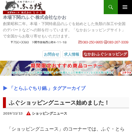
検索
メインメ
本場下関のふぐ‐株式会社なかお
ニュー
創業昭和二年。本場・下関特産品のふぐを始めとした魚類の加工や全国
のデパートなどへの卸を行っています。「なかおショッピングサイト」
で全国からお取り寄せもいただけます。
なかお‐ふぐショッピング
お問合せ
求人情報
コンテンツへスキップ
「とらふぐちり鍋.」タグアーカイブ
ふぐショッピングニュース始めました！
2019/11/13
ショッピングニュース
「ショッピングニュース」のコーナーでは、ふぐ・とら