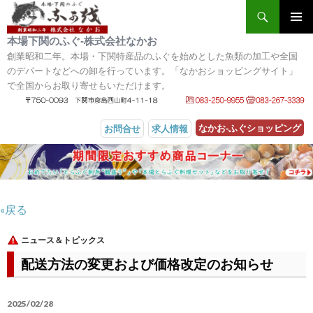
検索
メインメ
本場下関のふぐ‐株式会社なかお
ニュー
創業昭和二年。本場・下関特産品のふぐを始めとした魚類の加工や全国
のデパートなどへの卸を行っています。「なかおショッピングサイト」
で全国からお取り寄せもいただけます。
なかお‐ふぐショッピング
お問合せ
求人情報
コンテンツへスキップ
«戻る
ニュース＆トピックス
配送方法の変更および価格改定のお知らせ
2025/02/28