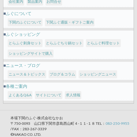
会社案内
製品案内
お問合せ
ふぐについて
下関のふぐについて
下関ふぐ通販・ギフトご案内
ふぐショッピング
とらふぐ刺身セット
とらふぐちり鍋セット
とらふぐ料理セット
ショッピングサイトで購入
ニュース・ブログ
ニュース＆トピックス
ブログ＆コラム
ショッピングニュース
各種ご案内
よくあるQ&A
サイトについて
求人情報
本場下関のふぐ‐株式会社なかお
〒750-0093 山口県下関市彦島西山町４-１１-１８ TEL：
083-250-9955
/ FAX：283-267-3339
©NAKAO CO. LTD.